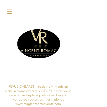
REVUE CABARET : également magicien
dans la revue cabaret VICTORY, notre revue
cabaret se déplace partout en France.
Retrouvez toutes les informations :
www.magicdreamsevents.com